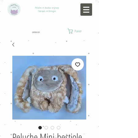
Peluches et doudous originaux
fabriqués en Bretagne.
Panier
connexion
Peluche Mini-bestiole