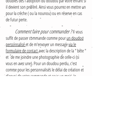
doubles dés l'adoption du doudou par votre enfant si
il devient son préféré. Ainsi vous pourrez en mettre un
pour la crèche ( ou la nounou) ou en réserve en cas
de futur perte.
Comment faire pour commander ?
Il vous
suffit de passer commande comme pour
un doudou
personnalisé
et de m'envoyer un message
via le
formulaire de contact
avec la description de la " bête "
et de me joindre une photographie de celle-ci (si
vous en avez une). Pour un doudou perdu, c'est
comme pour les personnalisés le délai de création et
d'envoi de votre commande et sous un mois. Je
peux, de temps en temps, raccourcir les délais en cas
de période creuse mais cela arrive rarement.
ATTENTION: il est possible que je n'ai plus en stock un
des tissus composant la peluche. Dans ce cas je vous
proposerai des variantes proches de l'original.
Mentions légales et CGV
Contact