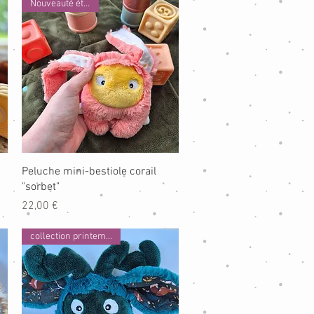
Nouveauté été 2026
Aperçu rapide
Peluche mini-bestiole corail
"sorbet"
Prix
22,00 €
collection printemps 2026