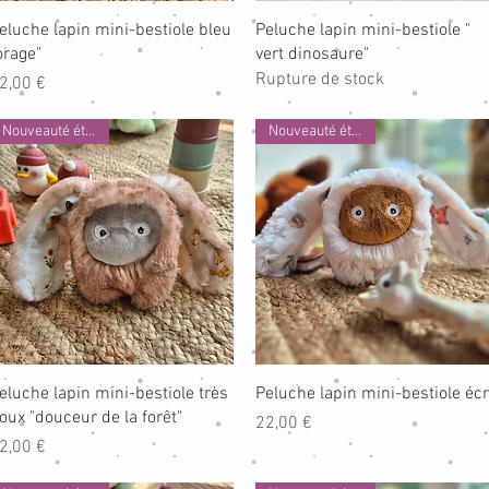
Aperçu rapide
Aperçu rapide
eluche lapin mini-bestiole bleu
Peluche lapin mini-bestiole "
orage"
vert dinosaure"
Rupture de stock
rix
2,00 €
Nouveauté été 2026
Nouveauté été 2026
Aperçu rapide
Aperçu rapide
eluche lapin mini-bestiole très
Peluche lapin mini-bestiole éc
oux "douceur de la forêt"
Prix
22,00 €
rix
2,00 €