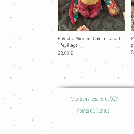
Aperçu rapide
Peluche Mini bestiole terracotta
P
" feuillage"
p
R
Prix
22,00 €
Mentions légales et CGV
Points de Ventes