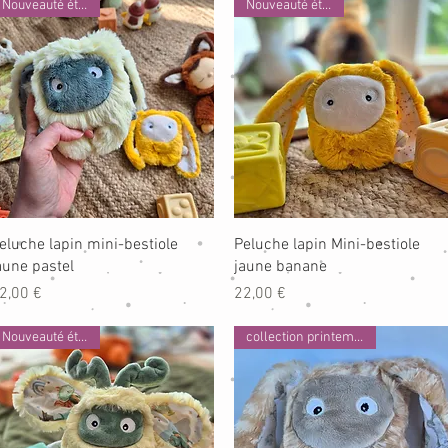
Nouveauté été 2026
Nouveauté été 2026
Aperçu rapide
Aperçu rapide
eluche lapin mini-bestiole
Peluche lapin Mini-bestiole
aune pastel
jaune banane
rix
Prix
2,00 €
22,00 €
Nouveauté été 2026
collection printemps 2026