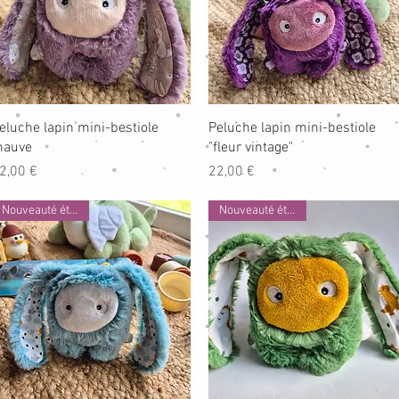
Aperçu rapide
Aperçu rapide
eluche lapin mini-bestiole
Peluche lapin mini-bestiole
auve
"fleur vintage"
rix
Prix
2,00 €
22,00 €
Nouveauté été 2026
Nouveauté été 2026