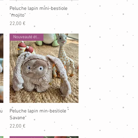
Aperçu rapide
Peluche lapin mini-bestiole
"mojito"
Prix
22,00 €
Nouveauté été 2026
Aperçu rapide
ru
Peluche lapin min-bestiole "
Savane"
Prix
22,00 €