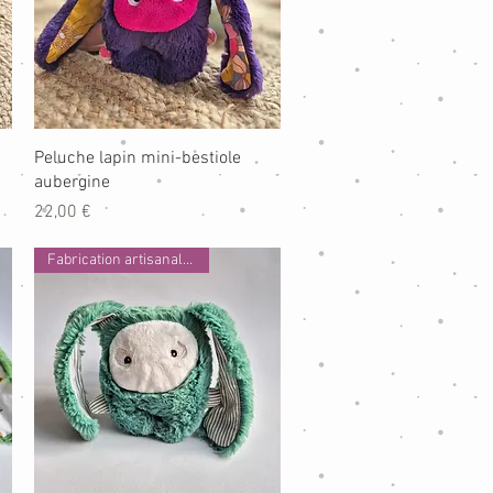
Aperçu rapide
Peluche lapin mini-bestiole
aubergine
Prix
22,00 €
Fabrication artisanale 100% f