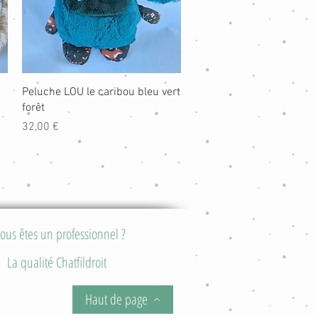
Aperçu rapide
Peluche LOU le caribou bleu vert
forêt
Prix
32,00 €
ous êtes un professionnel ?
La qualité Chatfildroit
Haut de page