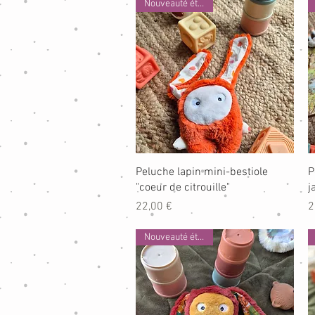
Nouveauté été 2026
Aperçu rapide
Peluche lapin mini-bestiole
P
"coeur de citrouille"
j
Prix
P
22,00 €
2
Nouveauté été 2026