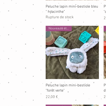
Aperçu rapide
Peluche lapin mini-bestiole bleu
P
" hyacinthe"
"
Rupture de stock
P
2
Nouveauté été 2026
Aperçu rapide
Peluche lapin mini-bestiole
P
"forêt verte"
d
Prix
P
22,00 €
2