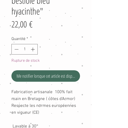
bestiole bleu "
hyacinthe"
Prix
22,00 €
Quantité
*
Rupture de stock
Me notifier lorsque cet article est disponible
Fabrication artisanale 100% fait
main en Bretagne ( côtes d'Armor)
Respecte les normes européennes
en vigueur (CE)
Lavable à 30°