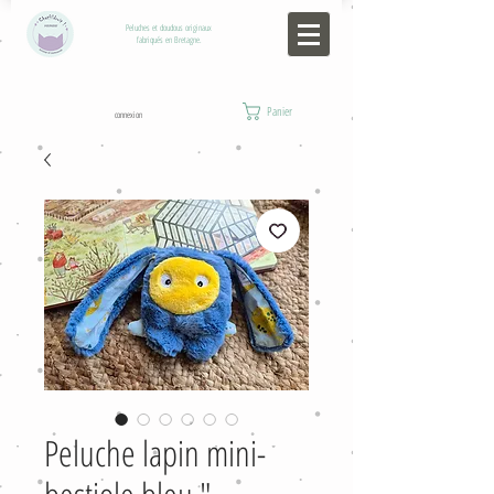
Peluches et doudous originaux
fabriqués en Bretagne.
Panier
connexion
Peluche lapin mini-