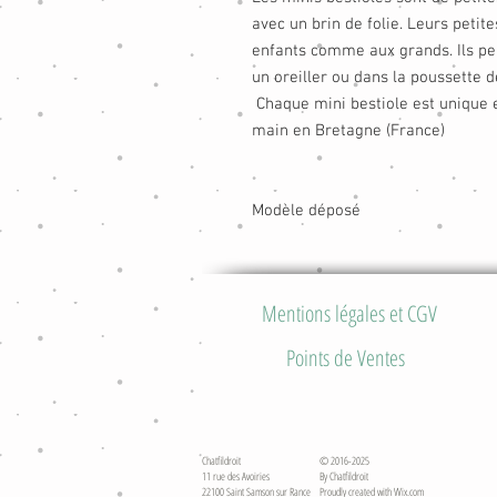
avec un brin de folie. Leurs petit
enfants comme aux grands. Ils peu
un oreiller ou dans la poussette d
Chaque mini bestiole est unique e
main en Bretagne (France)
Modèle déposé
Mentions légales et CGV
Points de Ventes
Chatfildroit
© 2016-2025
11 rue des Avoiries
By Chatfildroit
22100 Saint Samson sur Rance
Proudly created with
Wix.com