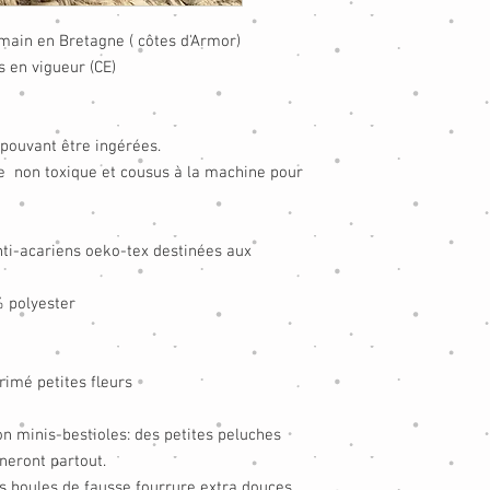
main en Bretagne ( côtes d'Armor)
 en vigueur (CE)
 pouvant être ingérées.
e non toxique et cousus à la machine pour
nti-acariens oeko-tex destinées aux
% polyester
primé petites fleurs
ion minis-bestioles: des petites peluches
neront partout.
es boules de fausse fourrure extra douces