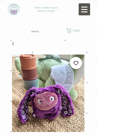
Peluches et doudous originaux
fabriqués en Bretagne.
Panier
connexion