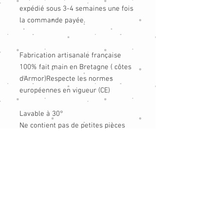
expédié sous 3-4 semaines une fois
la commande payée.
Fabrication artisanale française
100% fait main en Bretagne ( côtes
d'Armor)Respecte les normes
européennes en vigueur (CE)
Lavable à 30°
Ne contient pas de petites pièces
pouvant être ingérées.
Les yeux sont brodés à la machine
non toxique et cousus à la machine
pour éviter tout ingestions.
Rembourrage : fibres polyester anti-
acariens oeko-tex destinées aux
peluches