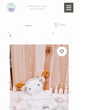
Peluches et doudous originaux
fabriqués en Bretagne.
Panier
connexion