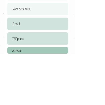
Envoyer
Mentions légales et CGV
Contact
Vous êtes un professionnel ?
Doudou perdu ?
Mon compte
à propos