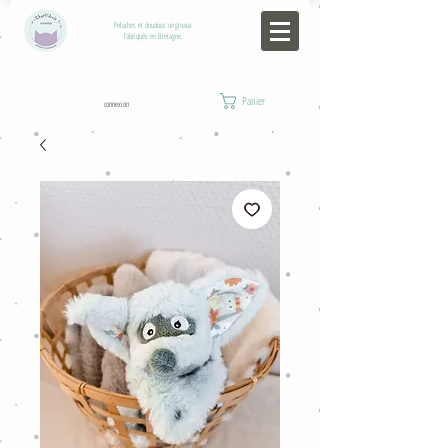
Peluches et doudous originaux
fabriqués en Bretagne.
Panier
connexion