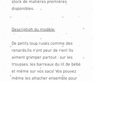
stock de matières premières
disponibles.
Description du modèle:
De petits loup rusés comme des
renards.Ils n'ont peur de rien! Ils
aiment grimper partout : sur les
trousses, les barreaux du lit de bébé
et même sur vos sacs! Vos pouvez
même les attacher ensemble pour
encore plus d'aventures!
Chaque peluche est unique et
réalisée avec le plus grand soin.
Fabrication artisanale 100% fait
main en Bretagne ( côtes d'Armor)
Respecte les normes européennes