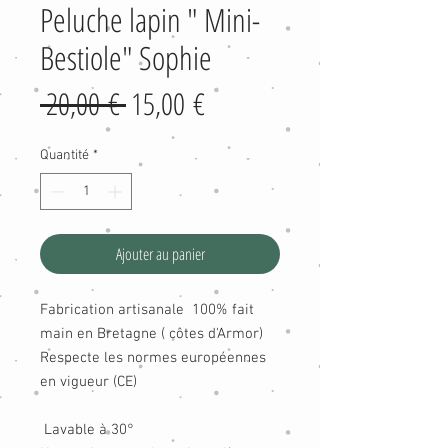
Peluche lapin " Mini-
Bestiole" Sophie
Prix
Prix
 20,00 € 
15,00 €
original
promotionnel
Quantité
*
Ajouter au panier
Fabrication artisanale 100% fait
main en Bretagne ( côtes d'Armor)
Respecte les normes européennes
en vigueur (CE)
Lavable à 30°