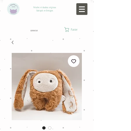
Peluches et doudous originaux
fabriqués en Bretagne.
Panier
connexion