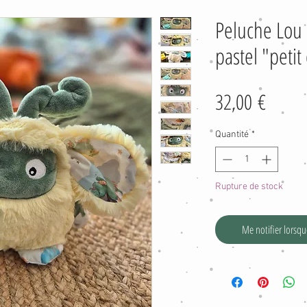
Peluche Lou 
pastel "peti
Prix
32,00 €
Quantité
*
Rupture de stock
Me notifier lorsque