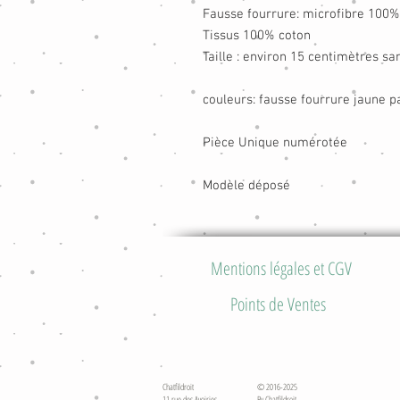
Fausse fourrure: microfibre 100%
Tissus 100% coton
Taille : environ 15 centimètres sa
couleurs: fausse fourrure jaune pa
Pièce Unique numérotée
Modèle déposé
Mentions légales et CGV
Points de Ventes
Chatfildroit
© 2016-2025
11 rue des Avoiries
By Chatfildroit