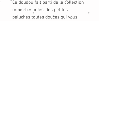
Ce doudou fait parti de la collection
minis-bestioles: des petites
peluches toutes douces qui vous
accompagneront partout.
Les minis bestioles sont de petites
boules de fausse fourrure extra
douces avec un brin de folie. Leurs
petites tailles conviennent aux
bébés, aux enfants comme aux
grands. Ils peuvent se faufiler
partout, dans un sac, sous un
oreiller ou dans la poussette de
bébé.
Chaque mini bestiole est unique et
élaborée avec le plus grand soin à la
main en Bretagne (France)
Modèle déposé