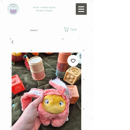
Peluches et doudous originaux
fabriqués en Bretagne.
Panier
connexion